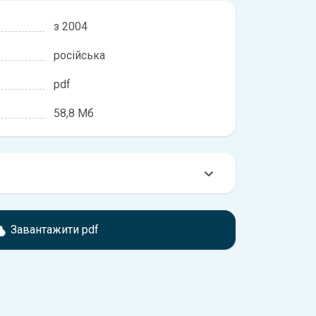
з 2004
російська
pdf
58,8 Мб
мтесь з характеристиками KIA Sportage, що
іжності, якщо рік випуску або комплектація
Завантажити pdf
ідає розглянутій.
обхідно перейти за посиланням
ти ознайомлення з умовами використання та
истрій.