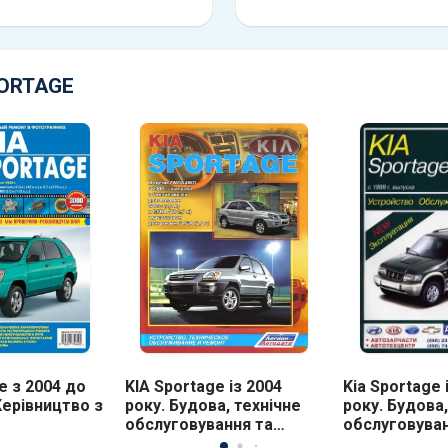
PORTAGE
e з 2004 до
KIA Sportage із 2004
Kia Sportage 
Керівництво з
року. Будова, технічне
року. Будова,
обслуговування та
обслуговува
ання та
ремонт
та експлуата