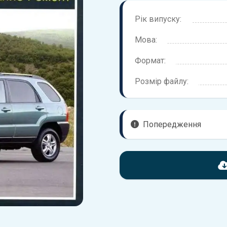
Рік випуску:
Мова:
Формат:
Розмір файлу:
Попередження
Перед завантаженням ознайо
надані в книзі. Можливі розб
вашого автомобіля не відпов
Для завантаження файлу не
Завантажити
, підтверди
завантажити файл на ваш пр