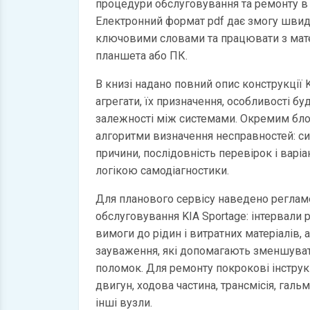
процедури обслуговування та ремонту в
Електронний формат pdf дає змогу швид
ключовими словами та працювати з мате
планшета або ПК.
В книзі надано повний опис конструкції K
агрегати, їх призначення, особливості бу
залежності між системами. Окремим бл
алгоритми визначення несправностей: с
причини, послідовність перевірок і варі
логікою самодіагностики.
Для планового сервісу наведено регламе
обслуговування KIA Sportage: інтервали р
вимоги до рідин і витратних матеріалів, 
зауваження, які допомагають зменшуват
поломок. Для ремонту покрокові інструкц
двигун, ходова частина, трансмісія, галь
інші вузли.