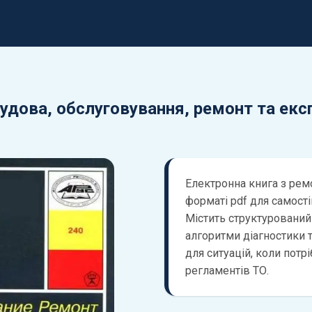
. Будова, обслуговування, ремонт та ек
Електронна книга з ремо
форматі pdf для самост
Містить структурований
алгоритми діагностики т
для ситуацій, коли потрі
регламентів ТО.