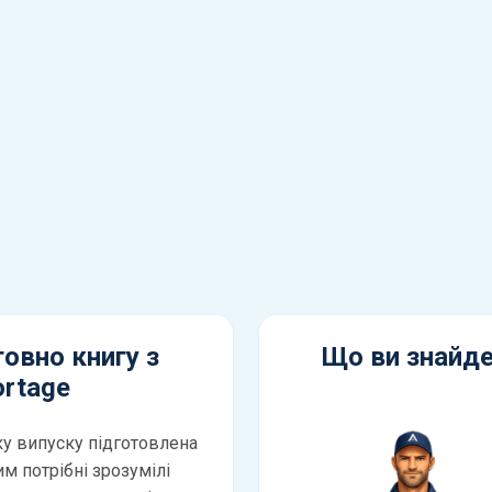
овно книгу з
Що ви знайде
ortage
ку випуску підготовлена
им потрібні зрозумілі