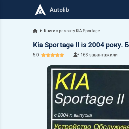
Autolib
Головна
Книги з ремонту KIA Sportage
Kia Sportage II із 2004 року
5.0
163 завантажили