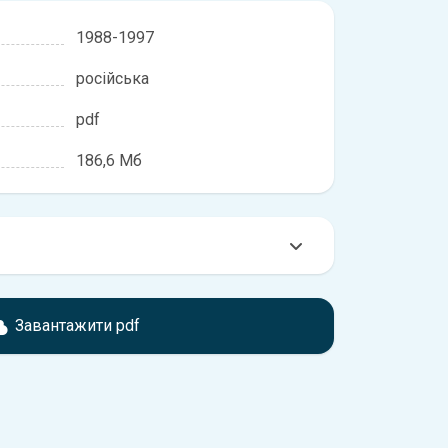
1988-1997
російська
pdf
186,6 Мб
мтесь з характеристиками Toyota 4-Runner,
розбіжності, якщо рік випуску або комплектація
Завантажити pdf
ідає розглянутій.
обхідно перейти за посиланням
ти ознайомлення з умовами використання та
истрій.