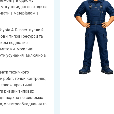
 ремонту в одному
 змогу швидко знаходити
вати з матеріалом з
oyota 4-Runner: вузли й
дови, типові ресурси та
оком подаються
имптоми, можливі
анти усунення, включно з
нти технічного
и робіт, точки контролю,
а також практичні
и ризики типових
ії подано по системах:
ма, електрообладнання та