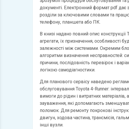
зрозумілі процедури обслуговування та
документі. Електронний формат pdf дає
розділи за ключовими словами та працю
телефону, планшета або ПК.
В книзі надано повний опис конструкції T
агрегати, їх призначення, особливості бу
залежності між системами. Окремим бл
алгоритми визначення несправностей: с
причини, послідовність перевірок і варі
логікою самодіагностики.
Для планового сервісу наведено регламе
обслуговування Toyota 4-Runner: інтервал
вимоги до рідин і витратних матеріалів, 
зауваження, які допомагають зменшуват
поломок. Для ремонту покрокові інструкц
двигун, ходова частина, трансмісія, галь
інші вузли.