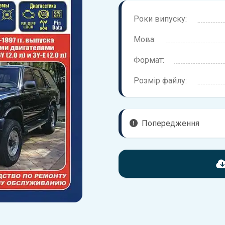
Роки випуску:
Мова:
Формат:
Розмір файлу:
Попередження
Перед завантаженням ознайо
що надані в книзі. Можливі 
вашого автомобіля не відпов
Для завантаження файлу не
Завантажити
, підтверди
завантажити файл на ваш пр