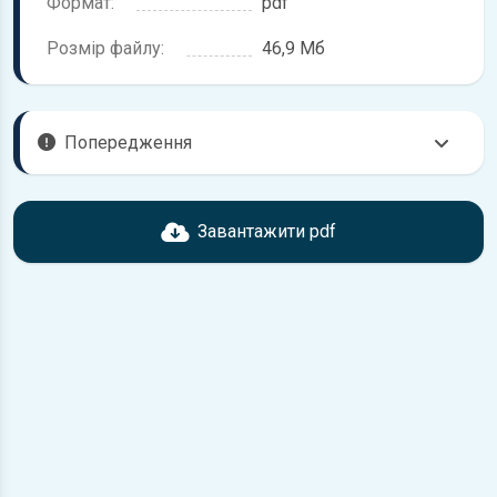
Формат:
pdf
Розмір файлу:
46,9 Мб
Попередження
Перед завантаженням ознайомтесь з характеристиками
Mercedes-Benz Vito, що надані в книзі. Можливі
Завантажити pdf
розбіжності, якщо рік випуску або комплектація вашого
автомобіля не відповідає розглянутій.
Для завантаження файлу необхідно перейти за
посиланням
Завантажити
, підтвердити ознайомлення
з умовами використання та завантажити файл на ваш
пристрій.