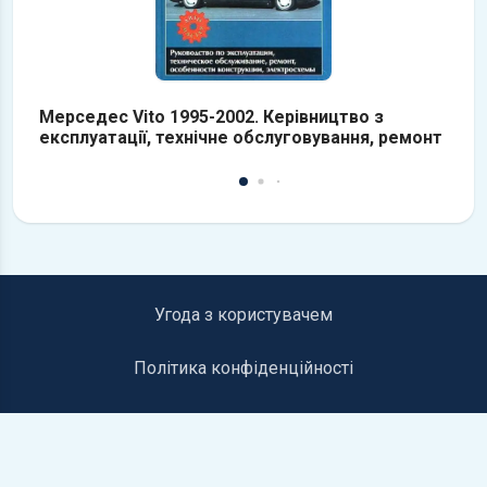
Мерседес Vito 1995-2002. Керівництво з
M
експлуатації, технічне обслуговування, ремонт
е
т
Угода з користувачем
Політика конфіденційності
Інформація для правовласників
Контакти