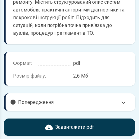
ремонту. Містить структурований опис систем
автомобіля, практичні алгоритми діагностики та
покрокові інструкції робіт. Підходить для
ситуацій, коли потрібна точна прив’язка до
вузлів, процедур і регламентів ТО.
Формат:
pdf
Розмір файлу:
2,6 Мб
Попередження
Перед завантаженням ознайомтесь з характеристиками
Ford Focus, що надані в книзі. Можливі розбіжності, якщо
Завантажити pdf
рік випуску або комплектація вашого автомобіля не