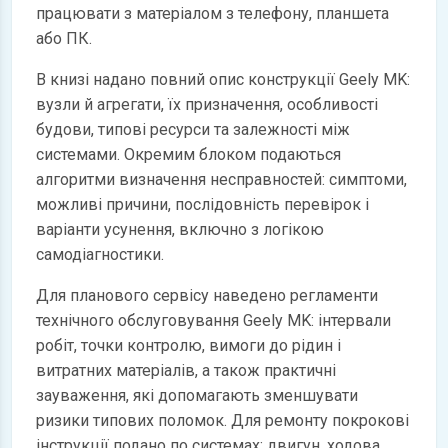
працювати з матеріалом з телефону, планшета
або ПК.
В книзі надано повний опис конструкції Geely MK:
вузли й агрегати, їх призначення, особливості
будови, типові ресурси та залежності між
системами. Окремим блоком подаються
алгоритми визначення несправностей: симптоми,
можливі причини, послідовність перевірок і
варіанти усунення, включно з логікою
самодіагностики.
Для планового сервісу наведено регламенти
технічного обслуговування Geely MK: інтервали
робіт, точки контролю, вимоги до рідин і
витратних матеріалів, а також практичні
зауваження, які допомагають зменшувати
ризики типових поломок. Для ремонту покрокові
інструкції подано по системах: двигун, ходова