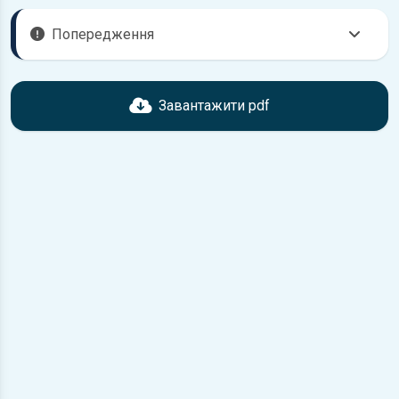
Попередження
Перед завантаженням ознайомтесь з характеристиками
Geely MK, що надані в книзі. Можливі розбіжності, якщо рік
Завантажити pdf
випуску або комплектація вашого автомобіля не
відповідає розглянутій.
Для завантаження файлу необхідно перейти за
посиланням
Завантажити
, підтвердити ознайомлення
з умовами використання та завантажити файл на ваш
пристрій.