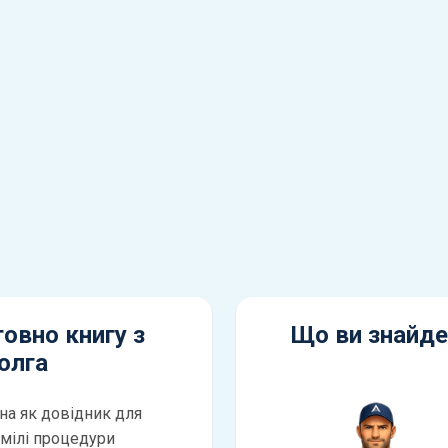
овно книгу з
Що ви знайде
олга
на як довідник для
умілі процедури