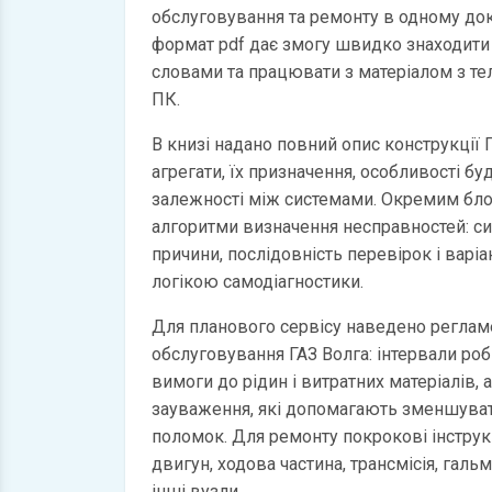
обслуговування та ремонту в одному до
формат pdf дає змогу швидко знаходити
словами та працювати з матеріалом з те
ПК.
В книзі надано повний опис конструкції Г
агрегати, їх призначення, особливості бу
залежності між системами. Окремим бл
алгоритми визначення несправностей: с
причини, послідовність перевірок і варі
логікою самодіагностики.
Для планового сервісу наведено регламе
обслуговування ГАЗ Волга: інтервали роб
вимоги до рідин і витратних матеріалів, 
зауваження, які допомагають зменшуват
поломок. Для ремонту покрокові інструкц
двигун, ходова частина, трансмісія, галь
інші вузли.