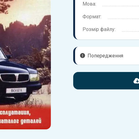
Мова:
Формат:
Розмір файлу:
Попередження
Перед завантаженням ознай
надані в книзі. Можливі розб
вашого автомобіля не відпов
Для завантаження файлу не
Завантажити
, підтверди
завантажити файл на ваш пр