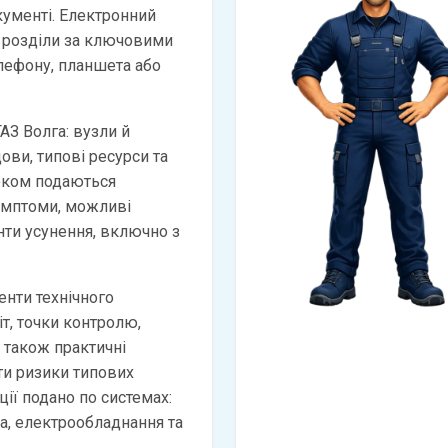
кументі. Електронний
 розділи за ключовими
лефону, планшета або
АЗ Волга: вузли й
дови, типові ресурси та
оком подаються
имптоми, можливі
анти усунення, включно з
нти технічного
іт, точки контролю,
а також практичні
и ризики типових
ії подано по системах:
ма, електрообладнання та