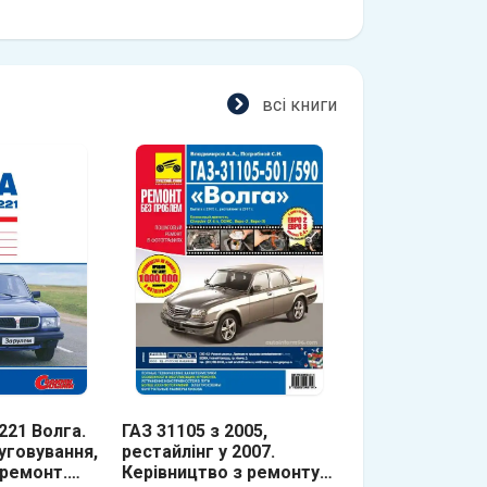
всі книги з ремон
всі книги
221 Волга.
ГАЗ 31105 з 2005,
ГАЗ 31029 Волг
уговування,
рестайлінг у 2007.
Керівництво з
 ремонт.
Керівництво з ремонту,
та технічного