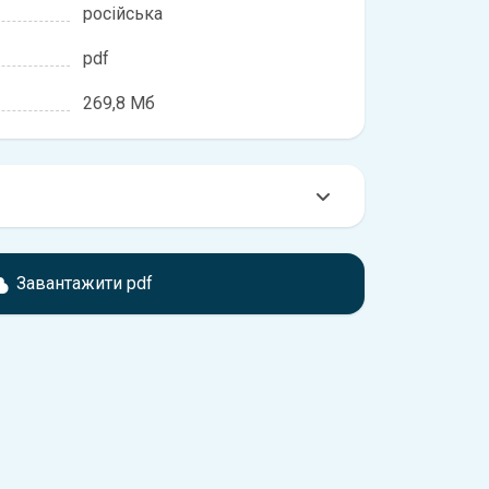
російська
pdf
269,8 Мб
омтесь з характеристиками ГАЗ Волга, що
іжності, якщо рік випуску або комплектація
Завантажити pdf
ідає розглянутій.
обхідно перейти за посиланням
ти ознайомлення з умовами використання та
истрій.