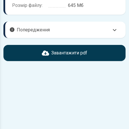
Розмір файлу:
645 Мб
Попередження
Перед завантаженням ознайомтесь з характеристиками
BMW 1, що надані в книзі. Можливі розбіжності, якщо рік
Завантажити pdf
випуску або комплектація вашого автомобіля не
відповідає розглянутій.
Для завантаження файлу необхідно перейти за
посиланням
Завантажити
, підтвердити ознайомлення
з умовами використання та завантажити файл на ваш
пристрій.