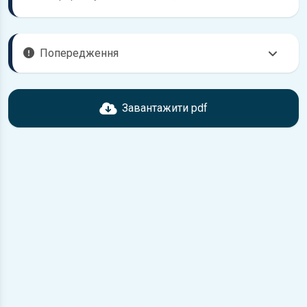
Попередження
Перед завантаженням ознайомтесь з характеристиками
BMW 1, що надані в книзі. Можливі розбіжності, якщо рік
Завантажити pdf
випуску або комплектація вашого автомобіля не
відповідає розглянутій.
Для завантаження файлу необхідно перейти за
посиланням
Завантажити
, підтвердити ознайомлення
з умовами використання та завантажити файл на ваш
пристрій.