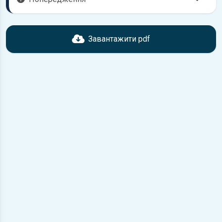
Перед завантаженням ознайомтесь з характеристиками
Daewoo Nexia, що надані в книзі. Можливі розбіжності,
Завантажити pdf
якщо рік випуску або комплектація вашого автомобіля не
відповідає розглянутій.
Для завантаження файлу необхідно перейти за
посиланням
Завантажити
, підтвердити ознайомлення
з умовами використання та завантажити файл на ваш
пристрій.