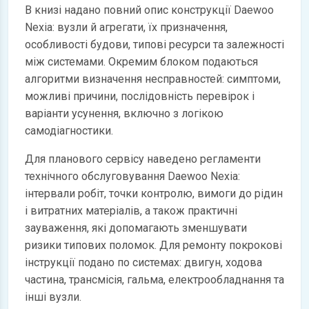
В книзі надано повний опис конструкції Daewoo
Nexia: вузли й агрегати, їх призначення,
особливості будови, типові ресурси та залежності
між системами. Окремим блоком подаються
алгоритми визначення несправностей: симптоми,
можливі причини, послідовність перевірок і
варіанти усунення, включно з логікою
самодіагностики.
Для планового сервісу наведено регламенти
технічного обслуговування Daewoo Nexia:
інтервали робіт, точки контролю, вимоги до рідин
і витратних матеріалів, а також практичні
зауваження, які допомагають зменшувати
ризики типових поломок. Для ремонту покрокові
інструкції подано по системах: двигун, ходова
частина, трансмісія, гальма, електрообладнання та
інші вузли.