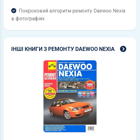
Покроковий алгоритм ремонту Daewoo Nexia
в фотографіях
всі 
ІНШІ КНИГИ З РЕМОНТУ DAEWOO NEXIA