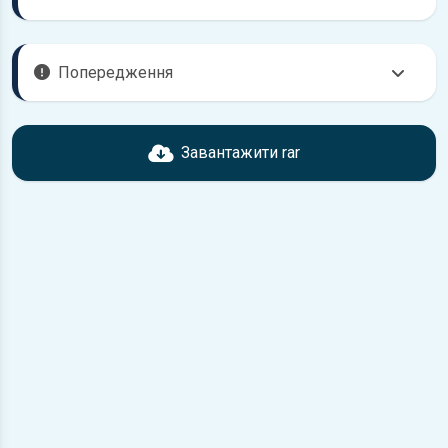
Попередження
Перед завантаженням ознайомтесь з характеристиками
Daewoo Nexia, що надані в книзі. Можливі розбіжності,
Завантажити rar
якщо рік випуску або комплектація вашого автомобіля не
відповідає розглянутій.
Для завантаження файлу необхідно перейти за
посиланням
Завантажити
, підтвердити ознайомлення
з умовами використання та завантажити файл на ваш
пристрій.