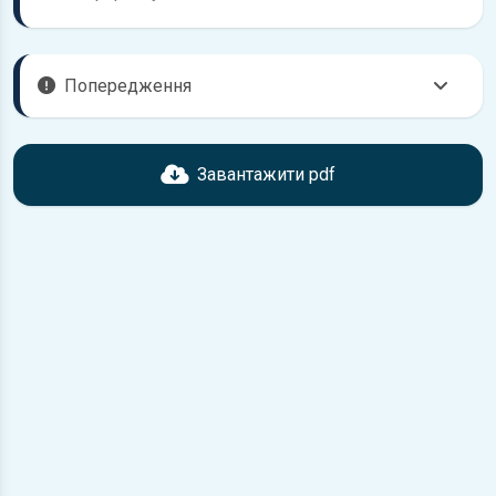
Попередження
Перед завантаженням ознайомтесь з характеристиками
Daewoo Nexia, що надані в книзі. Можливі розбіжності,
Завантажити pdf
якщо рік випуску або комплектація вашого автомобіля не
відповідає розглянутій.
Для завантаження файлу необхідно перейти за
посиланням
Завантажити
, підтвердити ознайомлення
з умовами використання та завантажити файл на ваш
пристрій.