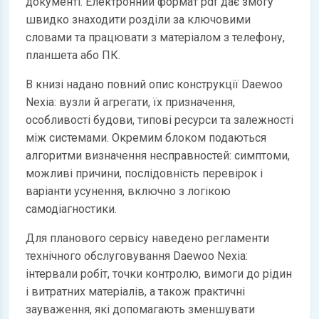
документі. Електронний формат pdf дає змогу
швидко знаходити розділи за ключовими
словами та працювати з матеріалом з телефону,
планшета або ПК.
В книзі надано повний опис конструкції Daewoo
Nexia: вузли й агрегати, їх призначення,
особливості будови, типові ресурси та залежності
між системами. Окремим блоком подаються
алгоритми визначення несправностей: симптоми,
можливі причини, послідовність перевірок і
варіанти усунення, включно з логікою
самодіагностики.
Для планового сервісу наведено регламенти
технічного обслуговування Daewoo Nexia:
інтервали робіт, точки контролю, вимоги до рідин
і витратних матеріалів, а також практичні
зауваження, які допомагають зменшувати